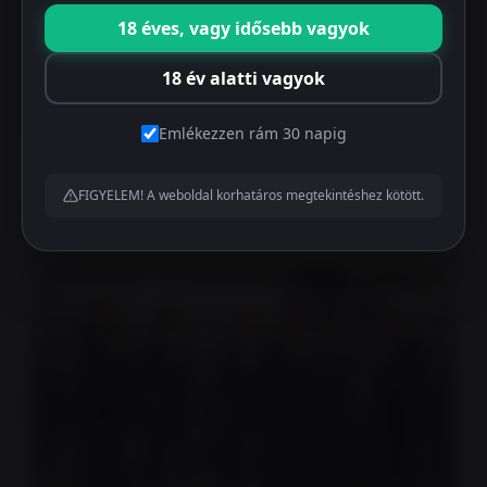
18 éves, vagy idősebb vagyok
18 év alatti vagyok
Emlékezzen rám 30 napig
FIGYELEM! A weboldal korhatáros megtekintéshez kötött.
Csomagban változatosabb!