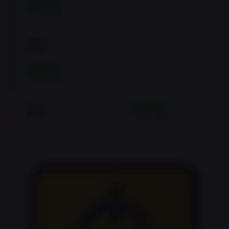
JÖVŐBELI
Élménylövészet Pécs
09
AUG
2026
13:00 -> 17:00
JÖVŐBELI
Élménylövészet Pécs
23
AUG
2026
JÖVŐBELI
09:00 -> 16:00
IDPA képzés