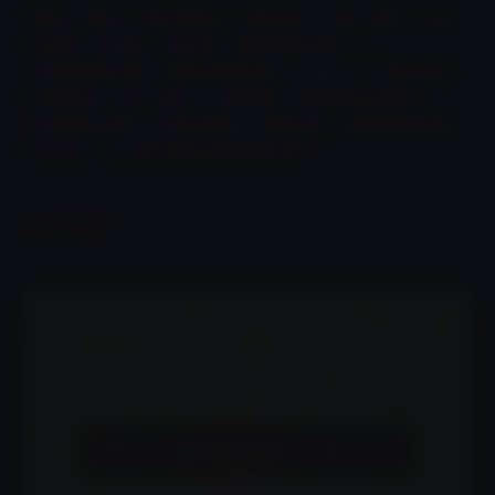
kaland, kihívás, sikerélmény, önbizalom, önbecsülés, csapat
összekovácsolás, erőpróba, alkalmazkodás,
konfliktuskezelés, időgazdálkodás, stressz tűrő képesség,
modellezés, információ továbbítás, feladatmegoldás
feszültség alatt, kommunikáció fejlesztés, együttműködés,
motiváció, vezetői képességfejlesztés
A LŐTÉR
Click to accept the cookies for this service