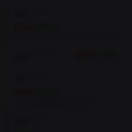
29
AUG
2026
13:00 -> 18:00
KIEMELT
JÖVŐBELI
Ambassador Clubok lőversenye (zártkörű
rendezvény)
05
SZEPT
2026
KIEMELT
JÖVŐBELI
09:00 -> 17:00
I.P.S.C lőverseny
17
OKT
2026
09:00 -> 15:00
KIEMELT
JÖVŐBELI
Dinamikus lövészsport verseny –
Gyorspont/Rapid gyorspont
09
AUG
2026
09:00 -> 13:00