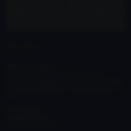
KAPCSOLAT
LŐTÉR:
Pécs, Hrsz 0993/1
Pécs-Somogy és Pécs-Vasas között a 6-os főútról
lekanyarodni a nádfedeles ház felé, 30 méter után ráhajtani
a betonlapokból kialakított útra, 50 méter után jobbra be a
lőtérre.
GPS koordináták:
46.106178,18.313823
46°06’22.2″N 18°18’49.8″E