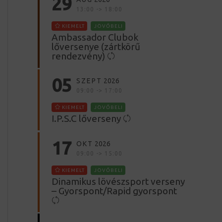
29
13:00 -> 18:00
KIEMELT
JÖVŐBELI
Ambassador Clubok
lőversenye (zártkörű
rendezvény)
05
SZEPT
2026
09:00 -> 17:00
KIEMELT
JÖVŐBELI
I.P.S.C lőverseny
17
OKT
2026
09:00 -> 15:00
KIEMELT
JÖVŐBELI
Dinamikus lövészsport verseny
– Gyorspont/Rapid gyorspont