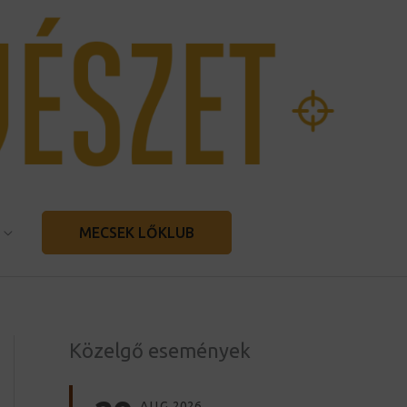
MECSEK LŐKLUB
Közelgő események
AUG
2026