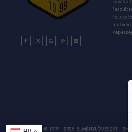
továbbít
feszülts
fejleszt
motiváci
képesség
Copyright © 1997 - 2026.
ÉLMÉNYLÖVÉSZET - SHO
HU