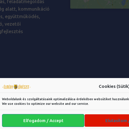
ás, feladatmegoldás
ég alatt, kommunikáció
és, együttműködés,
ó, vezetői
fejlesztés
Cookies (Sütik
Weboldalunk és szolgáltatásaink optimalizálása érdekében websütiket használunk
We use cookies to optimize our website and our service.
Elfogadom / Accept
Elutasítom 
OTING EXPERIENCE