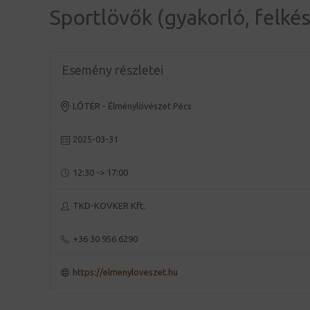
Sportlövők (gyakorló, felkés
Esemény részletei
LŐTÉR - Élménylövészet Pécs
2025-03-31
12:30 -> 17:00
TKD-KOVKER Kft.
+36 30 956 6290
https://elmenyloveszet.hu