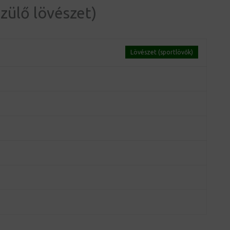
zülő lövészet)
Lövészet (sportlövők)