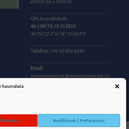
jobbra be a lőtérre.
GPS koordináták:
46.106178,18.313823
46°06’22.2″N 18°18’49.8″E
Telefon:
+36 30 956 6290
Email:
elmenyloveszet@elmenyloveszet.hu
) használata
.
/ Dismiss
Beállítások / Preferences
ADATVÉDELEM
KAPCSOLAT
IMPRESSZUM