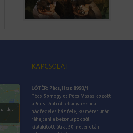
KAPCSOLAT
LŐTÉR:
Pécs, Hrsz 0993/1
Pécs-Somogy és Pécs-Vasas között
a 6-os főútról lekanyarodni a
for this
nádfedeles ház felé, 30 méter után
ráhajtani a betonlapokból
kialakított útra, 50 méter után