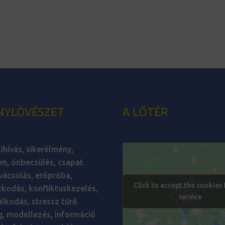
NYLÖVÉSZET
A LŐTÉR
ihívás, sikerélmény,
m, önbecsülés, csapat
ácsolás, erőpróba,
Click to accept the cookies 
kodás, konfliktuskezelés,
service
lkodás, stressz tűrő
, modellezés, információ