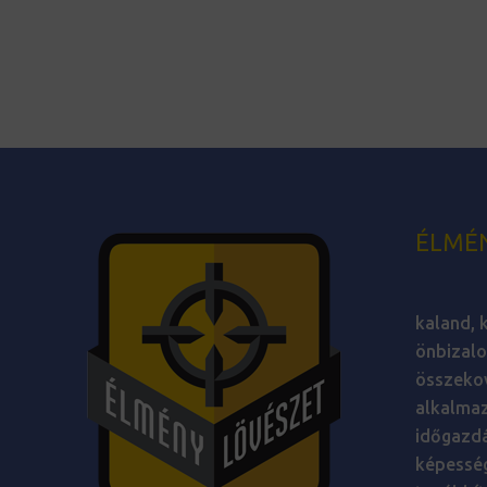
ÉLMÉ
kaland, k
önbizalo
összekov
alkalmaz
időgazdá
képesség