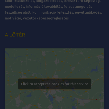
konfliktuskezelés, időgazdálkodás, stressz tűrő képesség,
modellezés, információ továbbítás, feladatmegoldás
feszültség alatt, kommunikáció fejlesztés, együttműködés,
motiváció, vezetői képességfejlesztés
A LŐTÉR
Click to accept the cookies for this service