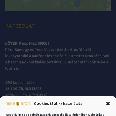
KAPCSOLAT
LŐTÉR:
Pécs, Hrsz 0993/1
Pécs-Somogy és Pécs-Vasas között a 6-os főútról
lekanyarodni a nádfedeles ház felé, 30 méter után ráhajtani
a betonlapokból kialakított útra, 50 méter után jobbra be a
lőtérre.
GPS koordináták:
46.106178,18.313823
46°06’22.2″N 18°18’49.8″E
Cookies (Sütik) használata
Telefon:
+36 30 956 6290
Weboldalunk és szolgáltatásaink optimalizálása érdekében websütiket