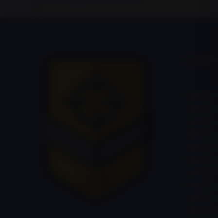
ÉLMÉ
kaland, k
önbizalo
összekov
alkalmaz
időgazdá
képesség
továbbít
feszülts
fejleszt
motiváci