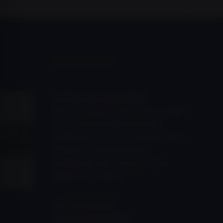
KAPCSOLAT
LŐTÉR:
Pécs, Hrsz 0993/1
Pécs-Somogy és Pécs-Vasas között
a 6-os főútról lekanyarodni a
for this
nádfedeles ház felé, 30 méter után
ráhajtani a betonlapokból
kialakított útra, 50 méter után
jobbra be a lőtérre.
GPS koordináták:
46.106178,18.313823