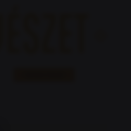
MECSEK LŐKLUB