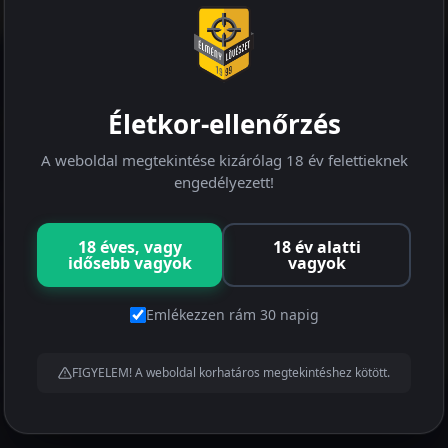
Életkor-ellenőrzés
NYLÖVÉSZET
A LŐTÉR
A weboldal megtekintése kizárólag 18 év felettieknek
engedélyezett!
ihívás, sikerélmény,
m, önbecsülés, csapat
18 éves, vagy
18 év alatti
ácsolás, erőpróba,
idősebb vagyok
vagyok
Click to accept the cookies 
kodás, konfliktuskezelés,
service
lkodás, stressz tűrő
Emlékezzen rám 30 napig
, modellezés, információ
ás, feladatmegoldás
FIGYELEM! A weboldal korhatáros megtekintéshez kötött.
ég alatt, kommunikáció
és, együttműködés,
ó, vezetői