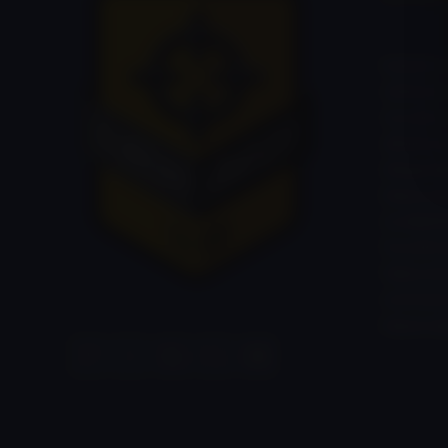
kaland, k
önbizalo
összekov
alkalmaz
időgazdá
képesség
továbbít
feszülts
fejleszt
motiváci
képesség