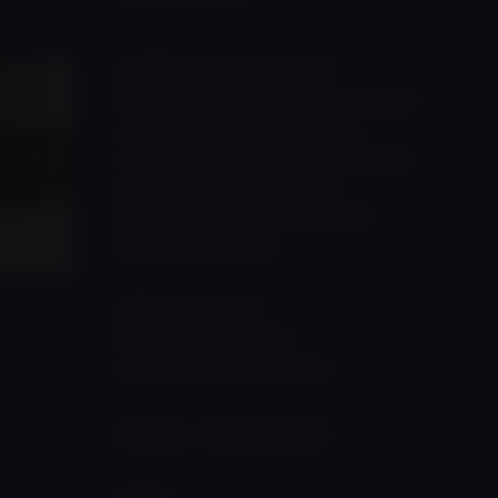
LŐTÉR:
Pécs, Hrsz 0993/1
Pécs-Somogy és Pécs-Vasas között
a 6-os főútról lekanyarodni a
for this
nádfedeles ház felé, 30 méter után
ráhajtani a betonlapokból
kialakított útra, 50 méter után
jobbra be a lőtérre.
GPS koordináták:
46.106178,18.313823
46°06’22.2″N 18°18’49.8″E
Telefon:
+36 30 956 6290