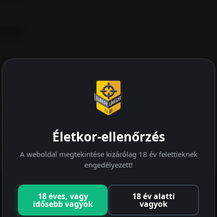
ménylövészet Pécs
ÖVŐBELI
ménylövészet Pécs
JÖVŐBELI
IDPA képzés
ÖVŐBELI
ménylövészet Pécs
Életkor-ellenőrzés
ÖVŐBELI
A weboldal megtekintése kizárólag 18 év felettieknek
ménylövészet Pécs
engedélyezett!
18 éves, vagy
18 év alatti
idősebb vagyok
vagyok
NYLÖVÉSZET
A LŐTÉR