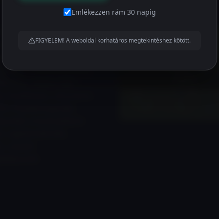
Emlékezzen rám 30 napig
ihívás, sikerélmény,
FIGYELEM! A weboldal korhatáros megtekintéshez kötött.
m, önbecsülés, csapat
ácsolás, erőpróba,
Click to accept the cookies 
kodás, konfliktuskezelés,
service
lkodás, stressz tűrő
, modellezés, információ
ás, feladatmegoldás
ég alatt, kommunikáció
és, együttműködés,
ó, vezetői
fejlesztés