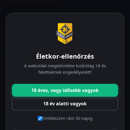
ÉLMÉNYLÖVÉSZET
kaland, kihívás, sikerélmény, önbizalom, önbecsülés, csapat
összekovácsolás, erőpróba, alkalmazkodás,
Életkor-ellenőrzés
konfliktuskezelés, időgazdálkodás, stressz tűrő képesség,
modellezés, információ továbbítás, feladatmegoldás
A weboldal megtekintése kizárólag 18 év
feszültség alatt, kommunikáció fejlesztés, együttműködés,
felettieknek engedélyezett!
motiváció, vezetői képességfejlesztés
18 éves, vagy idősebb vagyok
A LŐTÉR
18 év alatti vagyok
Emlékezzen rám 30 napig