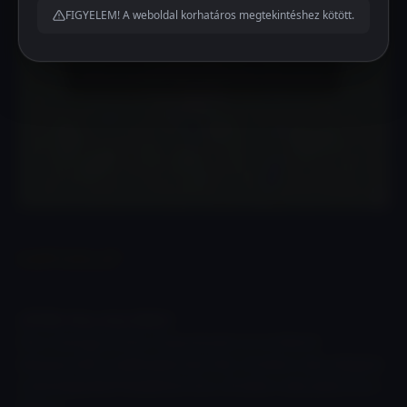
FIGYELEM! A weboldal korhatáros megtekintéshez kötött.
Click to accept the cookies for this service
KAPCSOLAT
LŐTÉR:
Pécs, Hrsz 0993/1
Pécs-Somogy és Pécs-Vasas között a 6-os főútról
lekanyarodni a nádfedeles ház felé, 30 méter után ráhajtani
a betonlapokból kialakított útra, 50 méter után jobbra be a