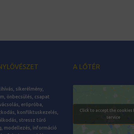
NYLÖVÉSZET
A LŐTÉR
ihívás, sikerélmény,
m, önbecsülés, csapat
ácsolás, erőpróba,
Click to accept the cookies 
kodás, konfliktuskezelés,
service
lkodás, stressz tűrő
, modellezés, információ