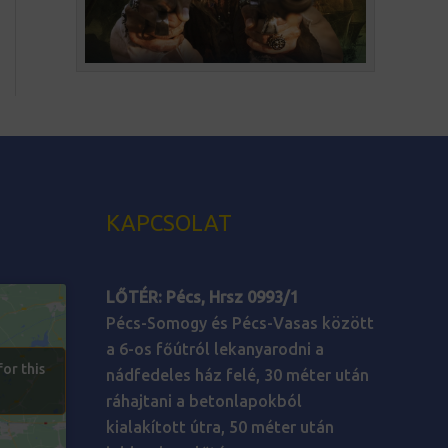
KAPCSOLAT
LŐTÉR:
Pécs, Hrsz 0993/1
Pécs-Somogy és Pécs-Vasas között
a 6-os főútról lekanyarodni a
for this
nádfedeles ház felé, 30 méter után
ráhajtani a betonlapokból
kialakított útra, 50 méter után