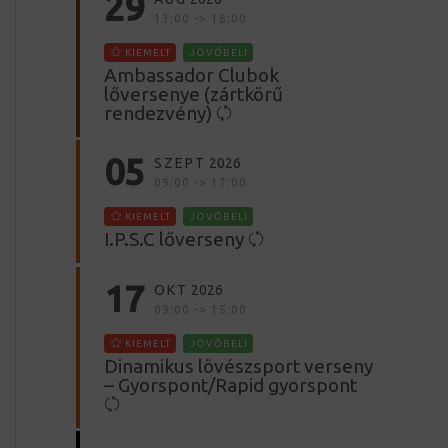
29
13:00 -> 18:00
KIEMELT
JÖVŐBELI
Ambassador Clubok
lőversenye (zártkörű
rendezvény)
05
SZEPT
2026
09:00 -> 17:00
KIEMELT
JÖVŐBELI
I.P.S.C lőverseny
17
OKT
2026
09:00 -> 15:00
KIEMELT
JÖVŐBELI
Dinamikus lövészsport verseny
– Gyorspont/Rapid gyorspont