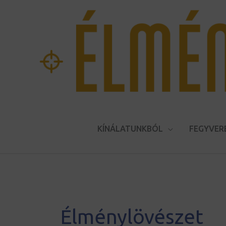
Skip
to
content
KÍNÁLATUNKBÓL
FEGYVER
Élménylövészet