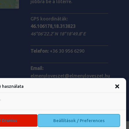
jobbra be a lőtérre.
GPS koordináták:
46.106178,18.313823
46°06’22.2″N 18°18’49.8″E
Telefon:
+36 30 956 6290
Email:
elmenyloveszet@elmenyloveszet.hu
) használata
.
/ Dismiss
Beállítások / Preferences
ADATVÉDELEM
KAPCSOLAT
IMPRESSZUM