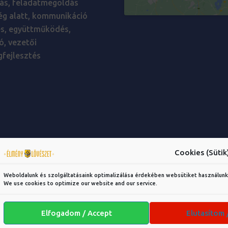
ás, feladatmegoldás
ég alatt, kommunikáció
és, együttműködés,
ó, vezetői
fejlesztés
Cookies (Sütik
Weboldalunk és szolgáltatásaink optimalizálása érdekében websütiket használunk
We use cookies to optimize our website and our service.
Elfogadom / Accept
Elutasítom 
OTING EXPERIENCE