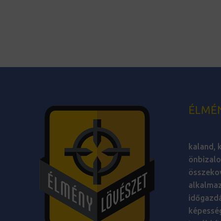
ÉLMÉ
kaland, k
önbizalo
összekov
alkalmaz
időgazdá
képesség