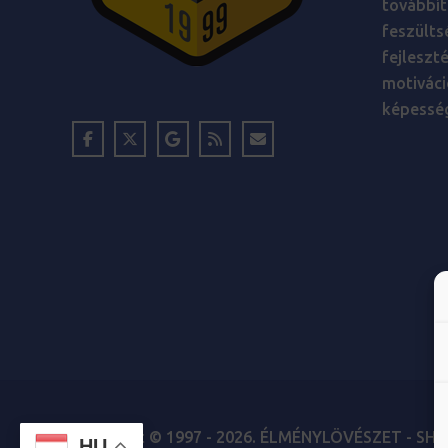
továbbít
feszülts
fejleszt
motiváci
képesség
Copyright © 1997 - 2026.
ÉLMÉNYLÖVÉSZET - SHO
HU