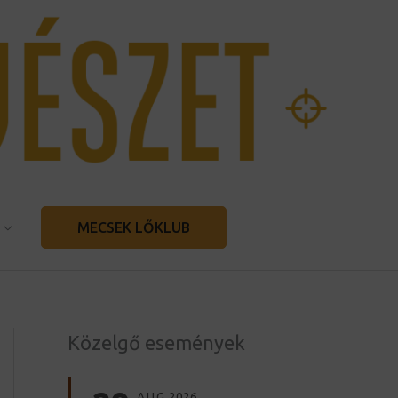
MECSEK LŐKLUB
Közelgő események
AUG
2026